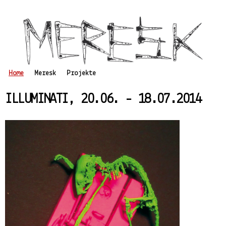
Skip
to main
content
Home
Meresk
Projekte
Main menu
ILLUMINATI, 20.06. - 18.07.2014